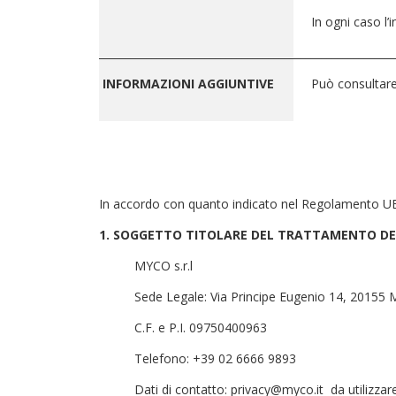
In ogni caso l’
________________________________________________________
INFORMAZIONI AGGIUNTIVE
Può consultare
In accordo con quanto indicato nel Regolamento UE 
1. SOGGETTO TITOLARE DEL TRATTAMENTO DEI
MYCO s.r.l
Sede Legale: Via Principe Eugenio 14, 20155 
C.F. e P.I. 09750400963
Telefono: +39 02 6666 9893
Dati di contatto: privacy@myco.it da utilizzar