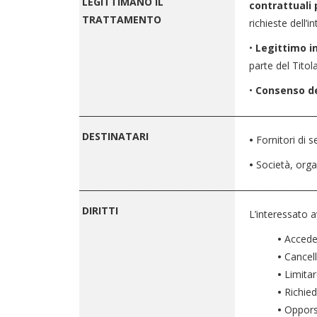
LEGITTIMANO
IL
contrattuali 
TRATTAMENTO
richieste dell’
•
Legittimo i
parte del Titol
•
Consenso de
________________________________________________________
DESTINATARI
•
Fornitori di 
•
Società, orga
________________________________________________________
DIRITTI
L’interessato av
•
Accede
•
Cancell
•
Limitar
•
Richied
•
Oppors