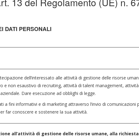
l’art. 13 del Regolamento (UE) n.
I DATI PERSONALI
__________________________________________________________________________
__________________________________________________________________________
rtecipazione dell’interessato alle attività di gestione delle risorse um
ivo e non esaustivo di recruiting, attività di talent management, attività 
a aziendale. Dare esecuzione ad obblighi di legge.
ati a fini informativi e di marketing attraverso l’invio di comunicazioni
per far conoscere e sostenere la sua attività.
__________________________________________________________________________
one all’attività di gestione delle risorse umane, alla richiest