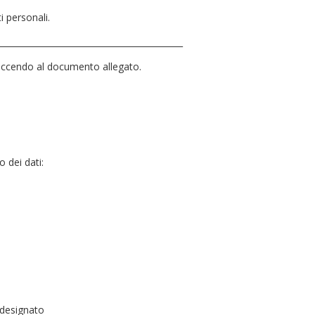
i personali.
____________________________________________
i accendo al documento allegato.
 dei dati:
 designato