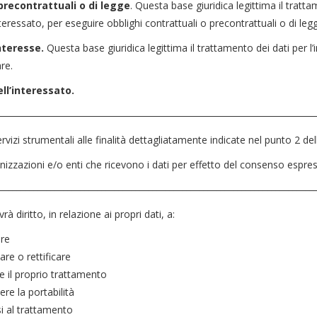
precontrattuali o di legge
. Questa base giuridica legittima il tratt
interessato, per eseguire obblighi contrattuali o precontrattuali o di leg
nteresse.
Questa base giuridica legittima il trattamento dei dati per l
are.
ll’interessato.
__________________________________________________________________________
servizi strumentali alle finalità dettagliatamente indicate nel punto 2 de
nizzazioni e/o enti che ricevono i dati per effetto del consenso espres
__________________________________________________________________________
rà diritto, in relazione ai propri dati, a:
re
are o rettificare
e il proprio trattamento
ere la portabilità
i al trattamento