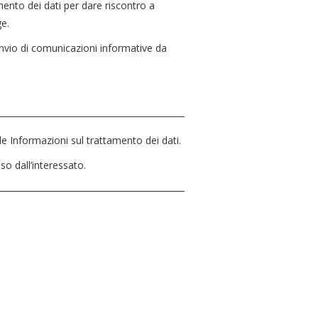
amento dei dati per dare riscontro a
ge.
’invio di comunicazioni informative da
____________________________________________
lle Informazioni sul trattamento dei dati.
so dall’interessato.
____________________________________________