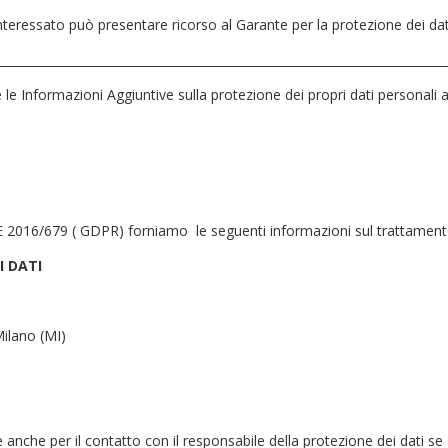
interessato può presentare ricorso al Garante per la protezione dei dat
__________________________________________________________________________
 le Informazioni Aggiuntive sulla protezione dei propri dati personal
2016/679 ( GDPR) forniamo le seguenti informazioni sul trattamento
 DATI
Milano (MI)
e anche per il contatto con il responsabile della protezione dei dati se