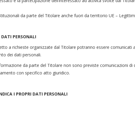
teressato e la partecipazione dell’interessato ad attività svolte dal Tito
stituzionali da parte del Titolare anche fuori da territorio UE – Legitti
 DATI PERSONALI
rispetto a richieste organizzate dal Titolare potranno essere comunicati 
nto dei dati personali.
 informazione da parte del Titolare non sono previste comunicazioni di d
ttamento con specifico atto giuridico.
NDICA I PROPRI DATI PERSONALI