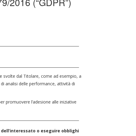
 679/2016 (“GDPR”)
____________________________________________
____________________________________________
ane svolte dal Titolare, come ad esempio, a
di analisi delle performance, attività di
 per promuovere l’adesione alle iniziative
____________________________________________
a dell’interessato o eseguire obblighi