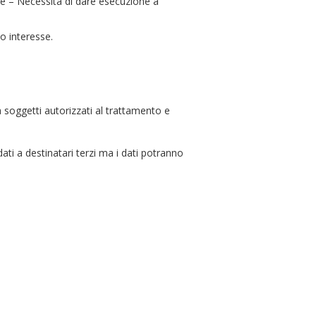
lare – Necessità di dare esecuzione a
mo interesse.
a soggetti autorizzati al trattamento e
ati a destinatari terzi ma i dati potranno