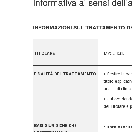
Informativa ai sensi del
INFORMAZIONI SUL TRATTAMENTO DE
________________________________________________________
TITOLARE
MYCO s.r.l.
________________________________________________________
FINALITÀ DEL TRATTAMENTO
•
Gestire la pa
titolo esplicat
analisi di clim
•
Utilizzo dei d
del Titolare e 
________________________________________________________
BASI GIURIDICHE CHE
•
Dare esecuzi