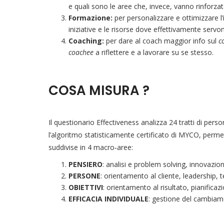
e quali sono le aree che, invece, vanno rinforza
F
ormazione:
per personalizzare e ottimizzare l
iniziative e le risorse dove effettivamente servo
Coaching:
per dare al coach maggior info sul
c
coachee
a riflettere e a lavorare su se stesso.
COSA MISURA ?
Il questionario Effectiveness analizza 24 tratti di perso
l’algoritmo statisticamente certificato di MYCO, permet
suddivise in 4 macro‐aree:
PENSIERO
: analisi e problem solving, innovazion
PERSONE
: orientamento al cliente, leadership,
OBIETTIVI
: orientamento al risultato, pianifica
EFFICACIA INDIVIDUALE
: gestione del cambiame