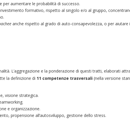
te per aumentare le probabilità di successo.
’investimento formativo, rispetto al singolo e/o al gruppo, concentran
no.
oachee
anche rispetto al grado di auto-consapevolezza, o per aiutare i
nalità. L’aggregazione e la ponderazione di questi tratti, elaborati att
te la definizione di
11 competenze trasversali
(nella versione sta
e, visione strategica.
 teamworking.
zione e organizzazione.
nto, propensione all’autosviluppo, gestione dello stress.