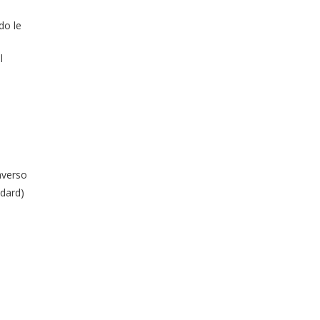
do le
l
raverso
ndard)