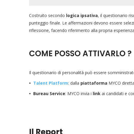
Costruito secondo
logica ipsativa
, il questionario ri
punteggio finale. Le affermazioni devono essere sele
riflessione, facendo riferimento alla propria esperienz
COME POSSO ATTIVARLO ?
Il questionario di personalità può essere somministrat
•
Talent Platform
: dalla
piattaforma
MYCO direttam
•
Bureau Service
: MYCO invia i
link
ai candidati e con
Il Report