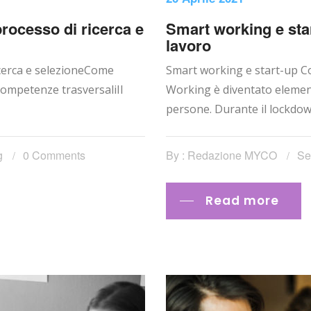
 processo di ricerca e
Smart working e sta
lavoro
ricerca e selezioneCome
Smart working e start-up C
 competenze trasversaliIl
Working è diventato elemento
persone. Durante il lockdown
g
0 Comments
By : Redazione MYCO
Se
Read more