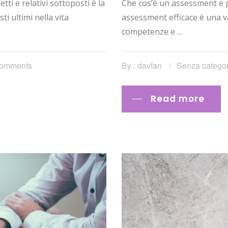
i e relativi sottoposti è la
Che cos’è un assessment e 
ti ultimi nella vita
assessment efficace è una va
competenze e ...
omments
By : davfan
Senza categor
Read more