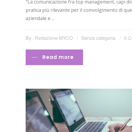
“La comunicazione fra top management, capi dirett
pratica più rilevante per il coinvolgimento di ques
aziendale e ...
By : Redazione MYCO
Senza categoria
0 C
Read more