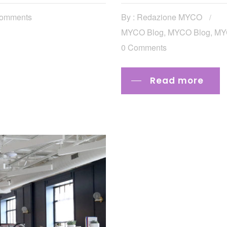
omments
By : Redazione MYCO
MYCO Blog
,
MYCO Blog
,
MY
0 Comments
Read more